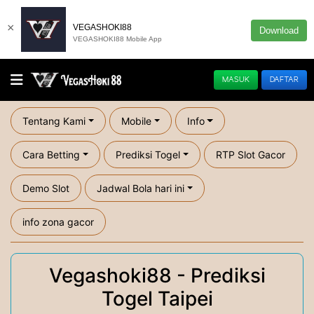
×
VEGASHOKI88
Download
VEGASHOKI88 Mobile App
MASUK
DAFTAR
Tentang Kami
Mobile
Info
Cara Betting
Prediksi Togel
RTP Slot Gacor
Demo Slot
Jadwal Bola hari ini
info zona gacor
Vegashoki88 - Prediksi
Togel Taipei