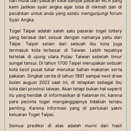
hari mulai dari pasaran lokal sampai pasaran WLA yang
kami jadikan syair angka agar bisa di nikmati dan di
pecahkan untuk anda yang selalu mengunjungi forum
Syair Angka
Togel Taipei adalah salah satu pasaran togel lottery
yang berasal dari sesuai dengan namanya yaitu dari
Taipe. Taipei selain dari sebuah ibu kota juga
termasuk kota terbesar di Taiwan. Lebih tepatnya
terletak di ujung utara Pulau Taiwan sebelah timur
sungai tansui. Di tahun 1700 Taipei merupakan sebuah
kota kecil pusat tukar menukar bahan makanan serta
pakaian. Singkat cerita di tahun 1891 sampai next draw
bulan august 2022 saat ini, di tetapkan sebagai ibu
kota dari provinsi taiwan. Akan tetapi bukan hal seperti
itu yang hendak di informasikan di halaman ini, karena
para pecinta togel menganggapnya tidaklah terlalu
penting. Karena informasi yang di perlukan yakni
keluaran Togel Taipei.
Semua prediksi di atas adalah murni dari hasil