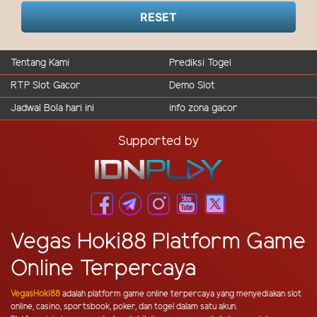
RESET
Tentang Kami
Prediksi Togel
RTP Slot Gacor
Demo Slot
Jadwal Bola hari ini
info zona gacor
Supported by
Vegas Hoki88 Platform Game
Online Terpercaya
VegasHoki88
adalah platform game online terpercaya yang menyediakan slot
online, casino, sportsbook, poker, dan togel dalam satu akun.